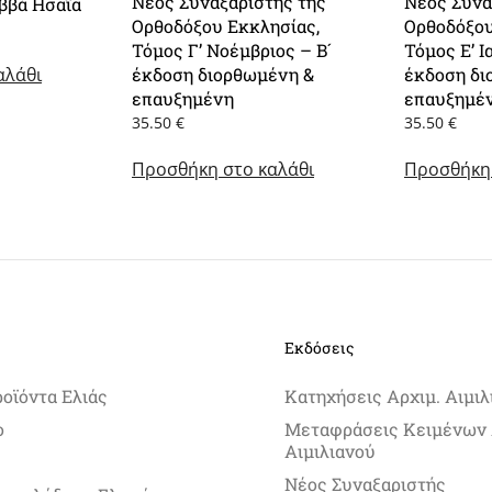
Νέος Συναξαριστής της
Νέος Συνα
ββά Ησαΐα
Ορθοδόξου Εκκλησίας,
Ορθοδόξου
Τόμος Γ’ Νοέμβριος – Β´
Τόμος Ε’ Ι
χουσα
αλάθι
ή
έκδοση διορθωμένη &
έκδοση δι
ι:
επαυξημένη
επαυξημέ
0 €.
35.50
€
35.50
€
Προσθήκη στο καλάθι
Προσθήκη 
Εκδόσεις
ροϊόντα Ελιάς
Κατηχήσεις Αρχιμ. Αιμιλ
ο
Μεταφράσεις Κειμένων 
Αιμιλιανού
Νέος Συναξαριστής