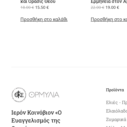
και Όρασις Θεού
Ερμηνεία στον Α
Original
Η
Original
Η
18.00
€
15.50
€
22.00
€
19.00
€
price
τρέχουσα
price
τρέ
Προσθήκη στο καλάθι
was:
τιμή
Προσθήκη στο κ
was:
τιμ
18.00 €.
είναι:
22.00 €.
είνα
15.50 €.
19.0
Προϊόντα
Ελιές - Π
Ελαιόλαδ
Ιερόν Κοινόβιον «Ο
Ζυμαρικά
Ευαγγελισμός της