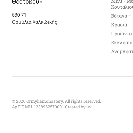
Θεοτόκου»
Μέλι - Μ
Κουταλιο
630 71,
Βότανα –
Ορμύλια Χαλκιδικής
Κρασιά
Προϊόντα
Εκκλησια
Αναμνηστ
©
2026
Ormyliamonastery. All rights reserved.
Αρ.Γ.Ε.ΜΗ: 123896257000 - Created by
uv
.