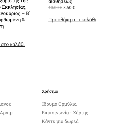
ξαριστής της
αισθήσεως
 Εκκλησίας,
Original
Η
10.00
€
8.50
€
ανουάριος – Β´
price
τρέχουσα
ορθωμένη &
Προσθήκη στο καλάθι
was:
τιμή
10.00 €.
είναι:
νη
8.50 €.
στο καλάθι
Χρήσιμα
ιανού
Ίδρυμα Ορμύλια
Αρχιμ.
Επικοινωνία - Χάρτης
Κάντε μια δωρεά