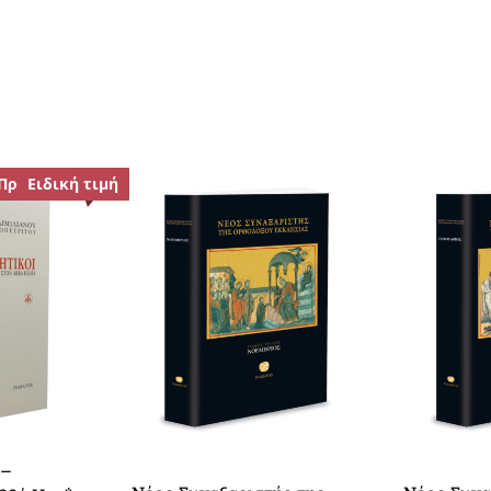
Προσφορά!
Ειδική τιμή
 –