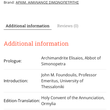
Le
Brand:
ΑΡΧΙΜ. ΑΙΜΙΛΙΑΝΟΣ ΣΙΜΩΝΟΠΕΤΡΙΤΗΣ
Culte
Divin
quantity
Additional information
Reviews (0)
Additional information
Archimandrite Elisaios, Abbot of
Prologue:
Simonopetra
John M. Foundoulis, Professor
Introduction:
Emeritus, University of
Thessaloniki
Holy Convent of the Annunciation,
Edition-Translation:
Ormylia