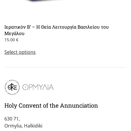
Ιερατικόν Β’ – Η Θεία Λειτουργία Βασιλείου του
Μεγάλου
15.00
€
This
Select options
product
has
multiple
variants.
The
options
may
be
Holy Convent of the Annunciation
chosen
on
630 71,
the
Ormylia, Halkidiki
product