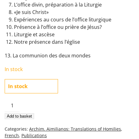
L’office divin, préparation à la Liturgie
«Je suis Christ»
Expériences au cours de l’office liturgique
Présence à l’office ou prière de Jésus?
Liturgie et ascèse
Notre présence dans l’église
13. La communion des deux mondes
In stock
In stock
Catecheses
Et
Add to basket
Discours
4
Categories:
Archim. Aimilianos: Translations of Homilies
,
–
French
,
Publications