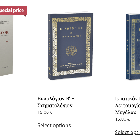
pecial price
Offer
Ευχολόγιον B’ –
Ιερατικόν 
rent
Σχηματολόγιον
Λειτουργί
e
Μεγάλου
15.00
€
0 €.
This
15.00
€
Select options
product
Select opt
has