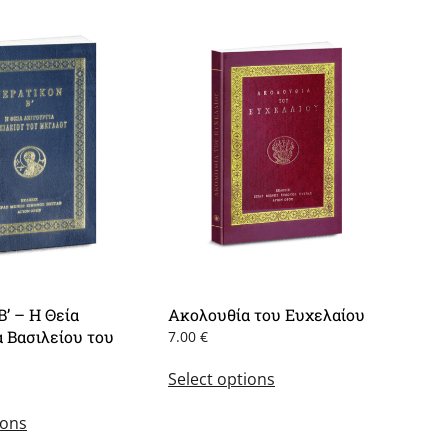
Β’ – Η Θεία
Ακολουθία του Ευχελαίου
α Βασιλείου του
7.00
€
This
Select options
product
This
has
ions
product
multiple