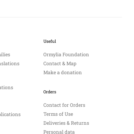
has
variants.
multiple
The
variants.
options
The
may
options
be
may
chosen
Useful
be
on
chosen
the
ilies
Ormylia Foundation
on
product
nslations
Contact & Map
the
page
product
Make a donation
page
ations
Orders
Contact for Orders
Terms of Use
blications
Deliveries & Returns
Personal data