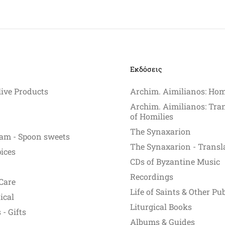
multiple
variants.
The
options
may
be
Εκδόσεις
chosen
on
live Products
Archim. Aimilianos: Hom
the
Archim. Aimilianos: Tra
product
of Homilies
page
The Synaxarion
am - Spoon sweets
The Synaxarion - Transl
pices
CDs of Byzantine Music
Recordings
Care
Life of Saints & Other Pu
ical
Liturgical Books
- Gifts
Albums & Guides