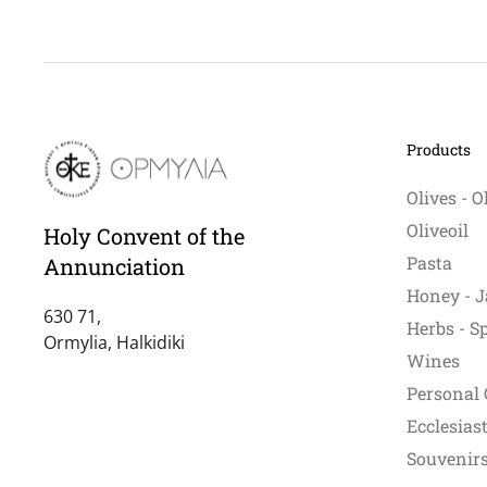
has
multiple
variants.
The
options
may
Products
be
chosen
Olives - O
on
Oliveoil
Holy Convent of the
the
product
Pasta
Annunciation
page
Honey - J
630 71,
Herbs - S
Ormylia, Halkidiki
Wines
Personal 
Ecclesiast
Souvenirs 