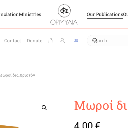
unciation
Ministries
Our Publications
Ou
Contact
Donate
Μωροί δια Χριστόν
Μωροί δι
4.00
€