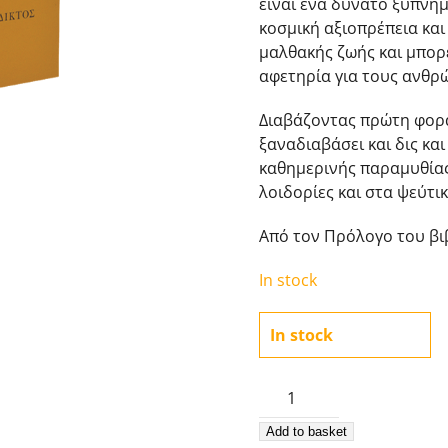
είναι ένα δυνατό ξύπνη
κοσμική αξιοπρέπεια και
μαλθακής ζωής και μπορε
αφετηρία για τους ανθρώ
Διαβάζοντας πρώτη φορά
ξαναδιαβάσει και δις και
καθημερινής παραμυθίας,
λοιδορίες και στα ψεύτικ
Από τον Πρόλογο του βι
In stock
In stock
Μωροί
δια
Add to basket
Χριστόν