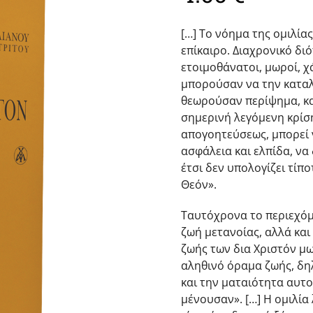
[…] Το νόημα της ομιλία
επίκαιρο. Διαχρονικό δι
ετοιμοθάνατοι, μωροί, χ
μπορούσαν να την καταλ
θεωρούσαν περίψημα, κατ
σημερινή λεγόμενη κρίση
απογοητεύσεως, μπορεί 
ασφάλεια και ελπίδα, ν
έτσι δεν υπολογίζει τίπο
Θεόν».
Ταυτόχρονα το περιεχόμε
ζωή μετανοίας, αλλά και
ζωής των δια Χριστόν μω
αληθινό όραμα ζωής, δη
και την ματαιότητα αυτο
μένουσαν». […] Η ομιλία