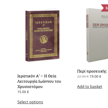
S
Περί προσευχής
Ιερατικόν Α’ – Η Θεία
Original
Cur
22.00
€
19.00
€
Λειτουργία Ιωάννου του
price
pric
Χρυσοστόμου
Add to basket
was:
is:
22.00 €.
19.0
15.00
€
This
Select options
product