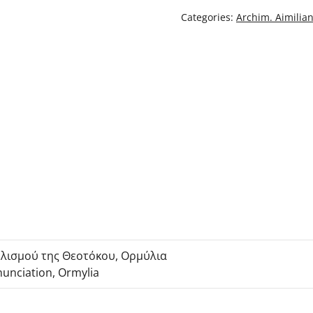
quantity
Categories:
Archim. Aimilian
ελισμού της Θεοτόκου, Ορμύλια
nunciation, Ormylia