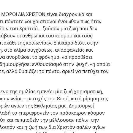
ς ΜΩΡΟΙ ΔΙΑ ΧΡΙΣΤΟΝ είναι διαχρονικό και
ότι πάντοτε «οι χριστιανοί ένοιωθαν πως ήταν
άριν του Χριστού… ζούσαν μια ζωή που δεν
άβουν οι άνθρωποι του κόσμου και τους
ακάθι της κοινωνίας». Επίκαιρο διότι στην
, στο κλίμα συγχύσεως, ανασφαλείας και
να ανορθώσει το φρόνημα, να προσθέσει
α δημιουργήσει ενθουσιασμό στην ψυχή, «η οποία
τε, αλλά θυσιάζει τα πάντα, αρκεί να πετύχει τον
νο της ομιλίας εμπνέει μία ζωή χαρισματική,
 κοινωνίας – μετοχής του Θεού, κατά μίμηση της
ρών αγίων της Εκκλησίας μας. Δημιουργεί
λαδή το «περιφρονείν τον πρόσκαιρον κόσμον
ύ» και «επιποθείν την μέλλουσαν πόλιν, την
 λοιπόν και η ζωή των δια Χριστόν σαλών αγίων