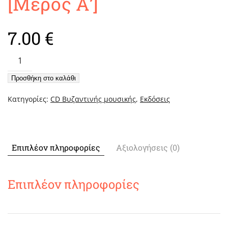
[Μέρος Α’]
7.00
€
Εγκαίνια
Καθολικού
Προσθήκη στο καλάθι
/
Rite
Κατηγορίες:
CD Βυζαντινής μουσικής
,
Εκδόσεις
Of
Consecration
[Μέρος
Α']
Επιπλέον πληροφορίες
Αξιολογήσεις (0)
ποσότητα
Επιπλέον πληροφορίες