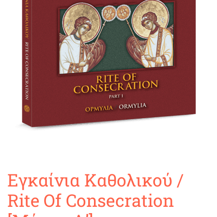
Εγκαίνια Καθολικού /
Rite Of Consecration