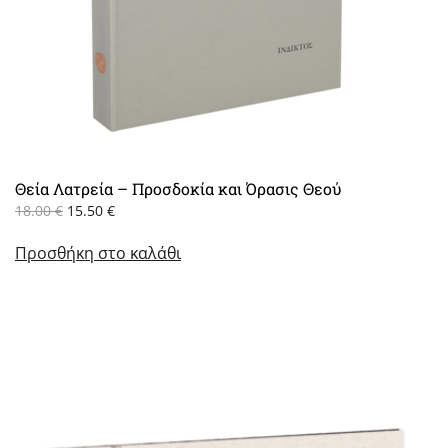
Θεία Λατρεία – Προσδοκία και Όρασις Θεού
Original
Η
18.00
€
15.50
€
price
τρέχουσα
Προσθήκη στο καλάθι
was:
τιμή
18.00 €.
είναι:
15.50 €.