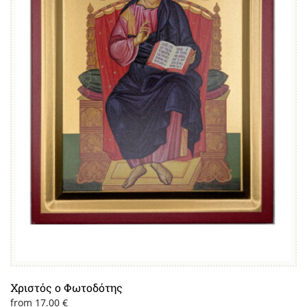
να
επιλεγούν
στη
σελίδα
του
προϊόντος
Χριστός ο Φωτοδότης
from
17.00
€