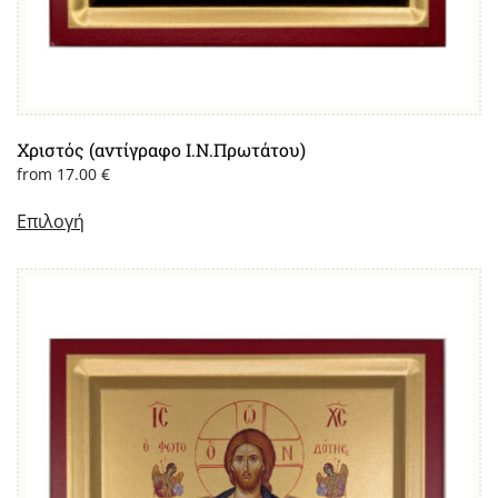
Χριστός (αντίγραφο Ι.Ν.Πρωτάτου)
from
17.00
€
Επιλογή
Αυτό
το
προϊόν
έχει
πολλαπλές
παραλλαγές.
Οι
επιλογές
μπορούν