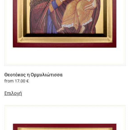
Θεοτόκος η Ορμυλιώτισσα
from
17.00
€
Επιλογή
Αυτό
το
προϊόν
έχει