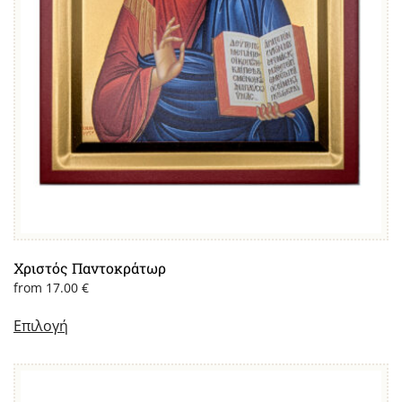
προϊόντος
Χριστός Παντοκράτωρ
from
17.00
€
Επιλογή
Αυτό
το