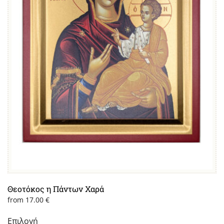
επιλεγούν
στη
σελίδα
του
προϊόντος
Θεοτόκος η Πάντων Χαρά
from
17.00
€
Επιλογή