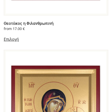
Θεοτόκος η Φιλανθρωπινή
from
17.00
€
Επιλογή
Αυτό
το
προϊόν
έχει
πολλαπλές
παραλλαγές.
Οι
επιλογές
μπορούν
να