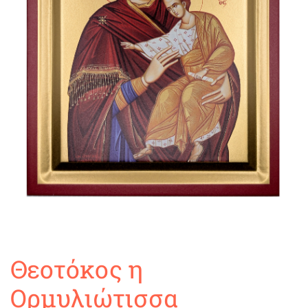
Θεοτόκος η
Ορμυλιώτισσα