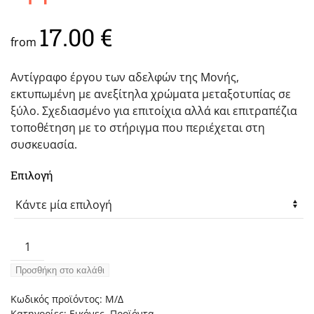
17.00
€
from
Αντίγραφο έργου των αδελφών της Μονής,
εκτυπωμένη με ανεξίτηλα χρώματα μεταξοτυπίας σε
ξύλο. Σχεδιασμένο για επιτοίχια αλλά και επιτραπέζια
τοποθέτηση με το στήριγμα που περιέχεται στη
συσκευασία.
Επιλογή
Θεοτόκος
η
Προσθήκη στο καλάθι
Ορμυλιώτισσα
ποσότητα
Κωδικός προϊόντος:
Μ/Δ
Κατηγορίες:
Εικόνες
,
Προϊόντα