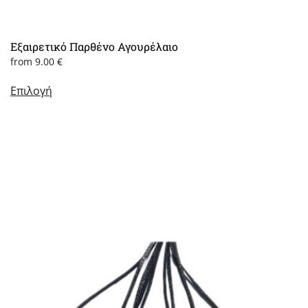
Εξαιρετικό Παρθένο Αγουρέλαιο
from
9.00
€
Αυτό
Επιλογή
το
προϊόν
έχει
πολλαπλές
παραλλαγές.
Οι
επιλογές
μπορούν
να
επιλεγούν
στη
σελίδα
του
προϊόντος