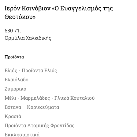
μπορούν
Ιερόν Κοινόβιον «Ο Ευαγγελισμός της
να
Θεοτόκου»
επιλεγούν
στη
630 71,
σελίδα
Ορμύλια Χαλκιδικής
του
προϊόντος
Προϊόντα
Ελιές - Προϊόντα Ελιάς
Ελαιόλαδο
Ζυμαρικά
Μέλι - Μαρμελάδες - Γλυκά Κουταλιού
Βότανα – Καρυκεύματα
Κρασιά
Προϊόντα Ατομικής Φροντίδας
Εκκλησιαστικά