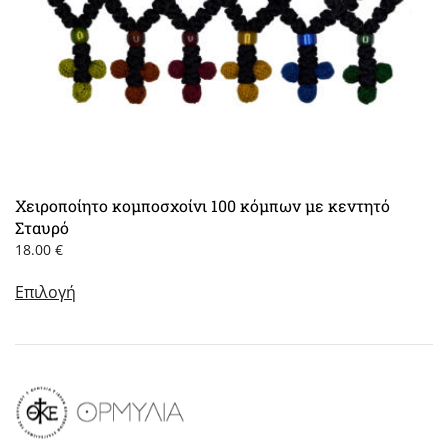
Χειροποίητο κομποσχοίνι 100 κόμπων με κεντητό
Σταυρό
18.00
€
Αυτό
Επιλογή
το
προϊόν
έχει
πολλαπλές
παραλλαγές.
Οι
επιλογές