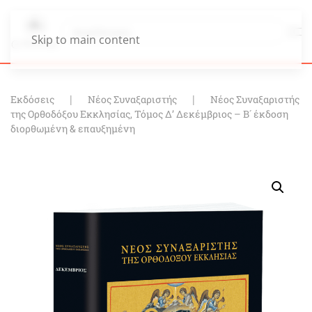
Skip to main content
Εκδόσεις
Νέος Συναξαριστής
Νέος Συναξαριστής
της Ορθοδόξου Εκκλησίας, Τόμος Δ’ Δεκέμβριος – Β´ έκδοση
διορθωμένη & επαυξημένη