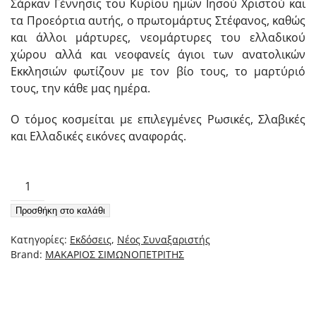
Σάρκαν Γέννησις του Κυρίου ημών Ιησού Χριστού και
τα Προεόρτια αυτής, ο πρωτομάρτυς Στέφανος, καθώς
και άλλοι μάρτυρες, νεομάρτυρες του ελλαδικού
χώρου αλλά και νεοφανείς άγιοι των ανατολικών
Εκκλησιών φωτίζουν με τον βίο τους, το μαρτύριό
τους, την κάθε μας ημέρα.
Ο τόμος κοσμείται με επιλεγμένες Ρωσικές, Σλαβικές
και Ελλαδικές εικόνες αναφοράς.
Νέος
Συναξαριστής
Προσθήκη στο καλάθι
της
Ορθοδόξου
Κατηγορίες:
Εκδόσεις
,
Νέος Συναξαριστής
Εκκλησίας,
Brand:
ΜΑΚΑΡΙΟΣ ΣΙΜΩΝΟΠΕΤΡΙΤΗΣ
Τόμος
Δ'
Δεκέμβριος
–