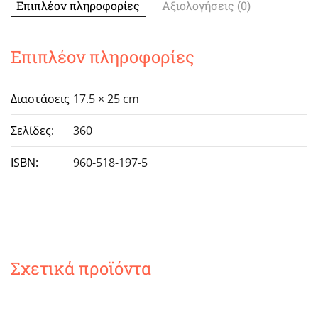
Επιπλέον πληροφορίες
Αξιολογήσεις (0)
Β
´
έκδοση
Επιπλέον πληροφορίες
διορθωμένη
&
Διαστάσεις
17.5 × 25 cm
επαυξημένη
ποσότητα
Σελίδες:
360
ISBN:
960-518-197-5
Σχετικά προϊόντα