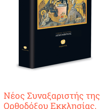
Νέος Συναξαριστής της
Ορθοδόξου Εκκλησίας,