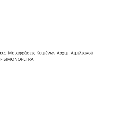
εις
,
Μεταφράσεις Κειμένων Αρχιμ. Αιμιλιανού
OF SIMONOPETRA