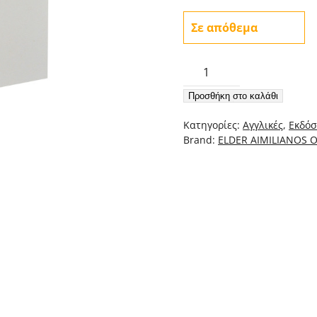
Σε απόθεμα
The
Church
Προσθήκη στο καλάθι
At
Prayer
Κατηγορίες:
Αγγλικές
,
Εκδόσ
–
Brand:
ELDER AIMILIANOS 
The
Mystical
Liturgy
Of
The
Heart
ποσότητα