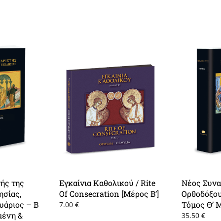
ής της
Εγκαίνια Καθολικού / Rite
Νέος Συνα
ησίας,
Of Consecration [Μέρος Β’]
Ορθοδόξου
υάριος – Β
Τόμος Θ’ 
7.00
€
μένη &
35.50
€