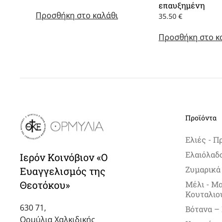
επαυξημένη
Προσθήκη στο καλάθι
35.50
€
Προσθήκη στο κ
Προϊόντα
Ελιές - Π
Ελαιόλαδ
Ιερόν Κοινόβιον «Ο
Ζυμαρικά
Ευαγγελισμός της
Θεοτόκου»
Μέλι - Μ
Κουταλιο
630 71,
Βότανα –
Ορμύλια Χαλκιδικής