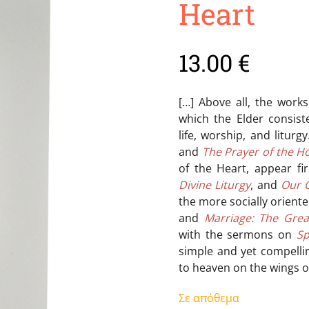
Heart
13.00
€
[…] Αbove all, the works
which the Elder consiste
life, worship, and litur
and
The Prayer of the H
of the Heart, appear f
Divine Liturgy
, and
Our 
the more socially orient
and
Marriage: The Gre
with the sermons on
Sp
simple and yet compelli
to heaven on the wings of 
Σε απόθεμα