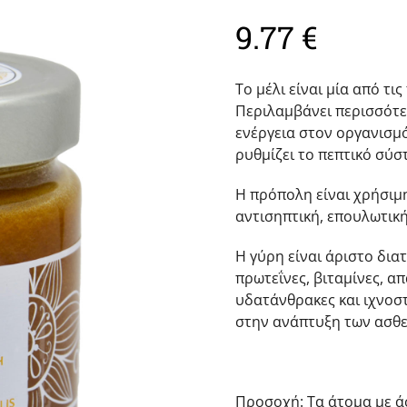
9.77
€
Το μέλι είναι μία από τι
Περιλαμβάνει περισσότερ
ενέργεια στον οργανισμό
ρυθμίζει το πεπτικό σύστ
Η πρόπολη είναι χρήσιμη
αντισηπτική, επουλωτική
Η γύρη είναι άριστο δια
πρωτεΐνες, βιταμίνες, α
υδατάνθρακες και ιχνοστ
στην ανάπτυξη των ασθε
Προσοχή
: Τα άτομα με 