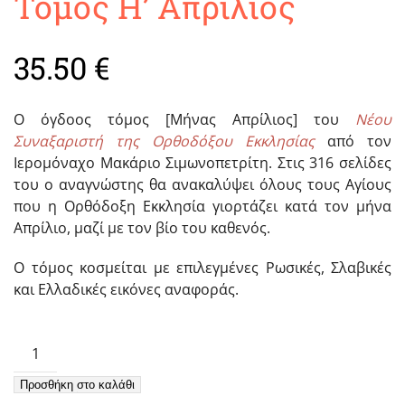
Τόμος Η’ Απρίλιος
35.50
€
Ο όγδοος τόμος [Μήνας Απρίλιος] του
Νέου
Συναξαριστή της Ορθοδόξου Εκκλησίας
από τον
Ιερομόναχο Μακάριο Σιμωνοπετρίτη. Στις 316 σελίδες
του ο αναγνώστης θα ανακαλύψει όλους τους Αγίους
που η Ορθόδοξη Εκκλησία γιορτάζει κατά τον μήνα
Απρίλιο, μαζί με τον βίο του καθενός.
Ο τόμος κοσμείται με επιλεγμένες Ρωσικές, Σλαβικές
και Ελλαδικές εικόνες αναφοράς.
Νέος
Συναξαριστής
Προσθήκη στο καλάθι
της