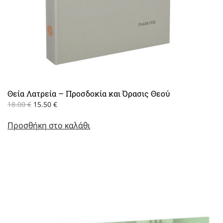
Θεία Λατρεία – Προσδοκία και Όρασις Θεού
Original
Η
18.00
€
15.50
€
price
τρέχουσα
Προσθήκη στο καλάθι
was:
τιμή
18.00 €.
είναι:
15.50 €.