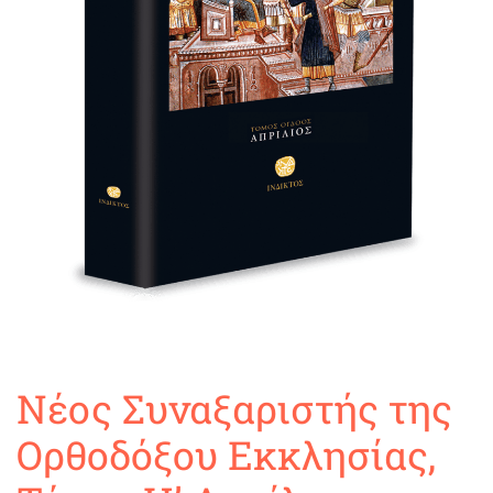
Νέος Συναξαριστής της
Ορθοδόξου Εκκλησίας,