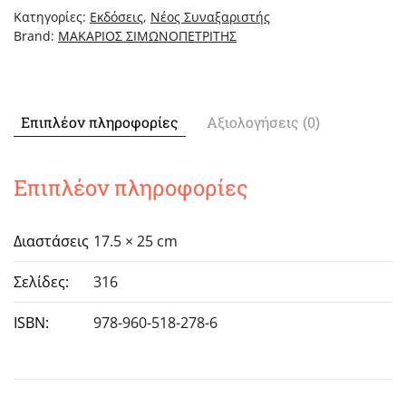
Ορθοδόξου
Κατηγορίες:
Εκδόσεις
,
Νέος Συναξαριστής
Εκκλησίας,
Brand:
ΜΑΚΑΡΙΟΣ ΣΙΜΩΝΟΠΕΤΡΙΤΗΣ
Τόμος
Η'
Απρίλιος
ποσότητα
Επιπλέον πληροφορίες
Αξιολογήσεις (0)
Επιπλέον πληροφορίες
Διαστάσεις
17.5 × 25 cm
Σελίδες:
316
ISBN:
978-960-518-278-6