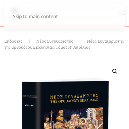
Skip to main content
Εκδόσεις
Νέος Συναξαριστής
Νέος Συναξαριστής
της Ορθοδόξου Εκκλησίας, Τόμος Η’ Απρίλιος