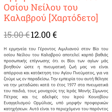
Οσίου Νείλου του
Καλαβρού [Χαρτόδετο]
Original
Η
15.00
€
12.00
€
price
τρέχουσα
was:
τιμή
Η ερμηνεία του Γέροντος Αιμιλιανού στον Βίο του
15.00 €.
είναι:
οσίου Νείλου του Καλαβρού αποτελεί καρπό βαθιάς
12.00 €.
προσωπικής επίγνωσης ότι οι Βίοι των αγίων μάς
βοηθούν ώστε η πνευματική ζωή μας να είναι
απόρροια και κατάκτηση του Αγίου Πνεύματος, για να
ζούμε ως εν παραδείσω. Την εμπειρία του αυτή θέλησε
να την μεταδώσει κατά το έτος 1977 στα πνευματικά
του παιδιά, τους μοναχούς της Ιεράς Μονής Σίμωνος
Πέτρας και τις αδελφές του Ιερού Κοινοβίου
Ευαγγελισμού Ορμύλιας, υπό μορφήν προφορικών
κατηχήσεων. Αυτό είναι το περιεχόμενο του παρόντος