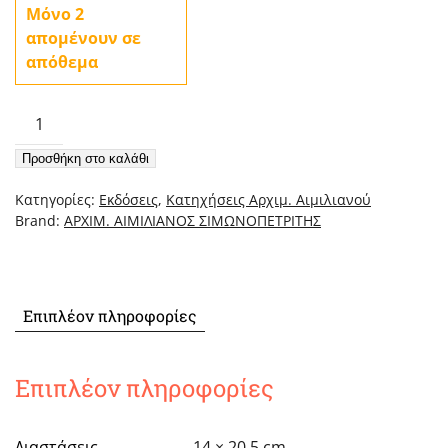
Μόνο 2
απομένουν σε
απόθεμα
Χαρισματική
Οδός
Προσθήκη στο καλάθι
–
Ερμηνεία
Κατηγορίες:
Εκδόσεις
,
Κατηχήσεις Αρχιμ. Αιμιλιανού
στον
Brand:
ΑΡΧΙΜ. ΑΙΜΙΛΙΑΝΟΣ ΣΙΜΩΝΟΠΕΤΡΙΤΗΣ
Βίο
του
Οσίου
Νείλου
Επιπλέον πληροφορίες
του
Καλαβρού
[Χαρτόδετο]
Επιπλέον πληροφορίες
ποσότητα
Διαστάσεις
14 × 20.5 cm