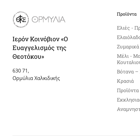
Προϊόντα
Ελιές - Π
Ελαιόλαδ
Ιερόν Κοινόβιον «Ο
Ζυμαρικά
Ευαγγελισμός της
Θεοτόκου»
Μέλι - Μ
Κουταλιο
630 71,
Βότανα –
Ορμύλια Χαλκιδικής
Κρασιά
Προϊόντα
Εκκλησια
Αναμνηστ