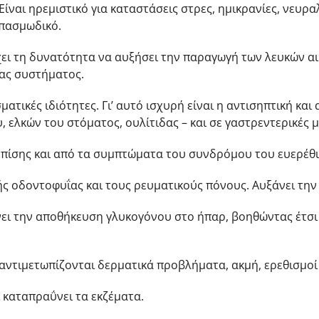
ναι ηρεμιστικό για καταστάσεις στρες, ημικρανίες, νευραλγ
σπασμωδικό.
έχει τη δυνατότητα να αυξήσει την παραγωγή των λευκών αι
μας συστήματος.
ματικές ιδιότητες. Γι’ αυτό ισχυρή είναι η αντισηπτική και
, ελκών του στόματος, ουλίτιδας – και σε γαστρεντερικές 
πίσης και από τα συμπτώματα του συνδρόμου του ευερέθι
ής οδοντοφυΐας και τους ρευματικούς πόνους. Αυξάνει την
νει την αποθήκευση γλυκογόνου στο ήπαρ, βοηθώντας έτσι
ντιμετωπίζονται δερματικά προβλήματα, ακμή, ερεθισμοί 
 καταπραΰνει τα εκζέματα.