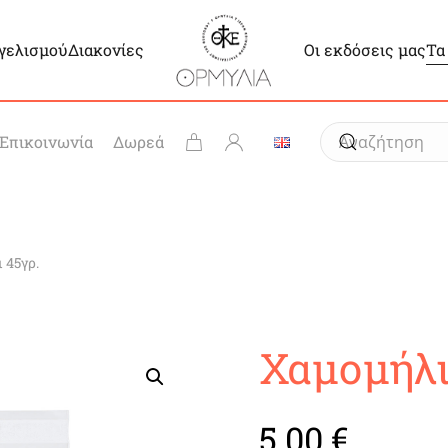
γγελισμού
Διακονίες
Οι εκδόσεις μας
Τα
Επικοινωνία
Δωρεά
 45γρ.
Χαμομήλι
5.00
€