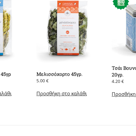
Τσάι Βουν
 45γρ
Μελισσόχορτο 45γρ.
20γρ.
5.00
€
4.20
€
αλάθι
Προσθήκη στο καλάθι
Προσθήκη 