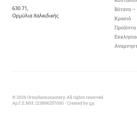
630 71,
Βότανα –
Ορμύλια Χαλκιδικής
Κρασιά
Προϊόντα
Εκκλησια
Αναμνηστ
©
2026
Ormyliamonastery. All rights reserved.
Αρ.Γ.Ε.ΜΗ: 123896257000 - Created by
uv
.