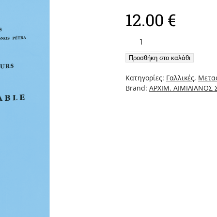
12.00
€
Catecheses
Et
Προσθήκη στο καλάθι
Discours
1
Κατηγορίες:
Γαλλικές
,
Μεταφ
–
Brand:
ΑΡΧΙΜ. ΑΙΜΙΛΙΑΝΟΣ
Le
Sceau
Veritable
ποσότητα