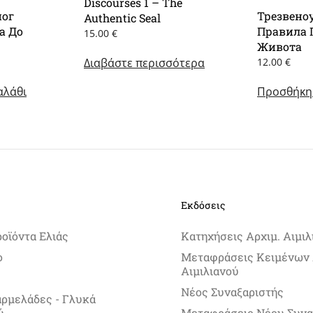
Discourses 1 – The
ног
Трезвено
Authentic Seal
а До
Правила 
15.00
€
Живота
Διαβάστε περισσότερα
12.00
€
αλάθι
Προσθήκη 
Εκδόσεις
ροϊόντα Ελιάς
Κατηχήσεις Αρχιμ. Αιμιλ
ο
Μεταφράσεις Κειμένων 
Αιμιλιανού
Νέος Συναξαριστής
αρμελάδες - Γλυκά
ύ
Μεταφράσεις Νέου Συνα