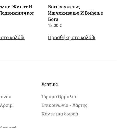
умни Живот И
Богослужење,
Подвижничког
Ишчекивање И Виђење
Бога
12.00
€
στο καλάθι
Προσθήκη στο καλάθι
Χρήσιμα
ιανού
Ίδρυμα Ορμύλια
Αρχιμ.
Επικοινωνία - Χάρτης
Κάντε μια δωρεά
ξαριστή