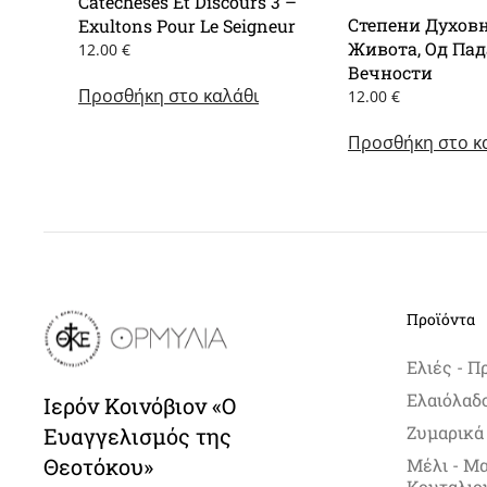
Catecheses Et Discours 3 –
Степени Духов
Exultons Pour Le Seigneur
Живота, Од Пад
12.00
€
Вечности
Προσθήκη στο καλάθι
12.00
€
Προσθήκη στο κ
Προϊόντα
Ελιές - Π
Ελαιόλαδ
Ιερόν Κοινόβιον «Ο
Ζυμαρικά
Ευαγγελισμός της
Θεοτόκου»
Μέλι - Μ
Κουταλιο