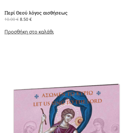
Περί Θεού λόγος αισθήσεως
Original
Η
10.00
€
8.50
€
price
τρέχουσα
Προσθήκη στο καλάθι
was:
τιμή
10.00 €.
είναι:
8.50 €.