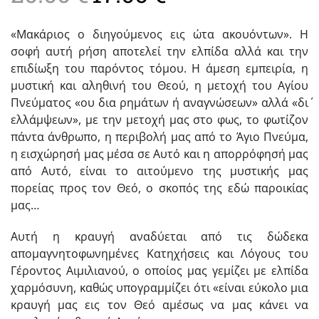
was:
τιμή
«Μακάριος o διηγούμενος εις ώτα ακουόντων». Η
20.00 €.
είναι:
σοφή αυτή ρήση αποτελεί την ελπίδα αλλά και την
17.00 €.
επιδίωξη του παρόντος τόμου. Η άμεση εμπειρία, η
μυστική και αληθινή του Θεού, η μετοχή του Αγίου
Πνεύματος «ου δια ρημάτων ή αναγνώσεων» αλλά «δι΄
ελλάμψεων», με την μετοχή μας στο φως, το φωτίζον
πάντα άνθρωπο, η περιβολή μας από το Άγιο Πνεύμα,
η εισχώρησή μας μέσα σε Αυτό και η απορρόφησή μας
από Αυτό, είναι το αιτούμενο της μυστικής μας
πορείας προς τον Θεό, ο σκοπός της εδώ παροικίας
μας…
Αυτή η κραυγή αναδύεται από τις δώδεκα
απομαγνητοφωνημένες Κατηχήσεις και Λόγους του
Γέροντος Αιμιλιανού, ο οποίος μας γεμίζει με ελπίδα
χαρμόσυνη, καθώς υπογραμμίζει ότι «είναι εύκολο μια
κραυγή μας εις τον Θεό αμέσως να μας κάνει να