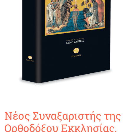
Νέος Συναξαριστής της
Ορθοδόξου Εκκλησίας,