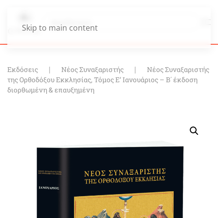
Skip to main content
Εκδόσεις
Νέος Συναξαριστής
Νέος Συναξαριστής
της Ορθοδόξου Εκκλησίας, Τόμος Ε’ Ιανουάριος – Β´ έκδοση
διορθωμένη & επαυξημένη