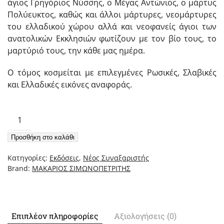
άγιος Γρηγόριος Νύσσης, ο Μέγας Αντώνιος, ο μάρτυς
Πολύευκτος, καθώς και άλλοι μάρτυρες, νεομάρτυρες
του ελλαδικού χώρου αλλά και νεοφανείς άγιοι των
ανατολικών Εκκλησιών φωτίζουν με τον βίο τους, το
μαρτύριό τους, την κάθε μας ημέρα.
Ο τόμος κοσμείται με επιλεγμένες Ρωσικές, Σλαβικές
και Ελλαδικές εικόνες αναφοράς.
Νέος
Συναξαριστής
Προσθήκη στο καλάθι
της
Ορθοδόξου
Κατηγορίες:
Εκδόσεις
,
Νέος Συναξαριστής
Εκκλησίας,
Brand:
ΜΑΚΑΡΙΟΣ ΣΙΜΩΝΟΠΕΤΡΙΤΗΣ
Τόμος
Ε'
Ιανουάριος
–
Επιπλέον πληροφορίες
Αξιολογήσεις (0)
Β