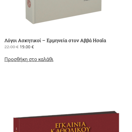
Λόγοι Ασκητικοί – Ερμηνεία στον Αββά Ησαΐα
Original
Η
22.00
€
19.00
€
price
τρέχουσα
Προσθήκη στο καλάθι
was:
τιμή
22.00 €.
είναι:
19.00 €.