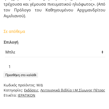
τρέχουσα και γέμουσα πνευματικού ηλιόφωτος». (Από
τον Πρόλογο του Καθηγουμένου Αρχιμανδρίτου
Αιμιλιανού).
Σε απόθεμα
Επιλογή
Ιερατικόν
Β'
Προσθήκη στο καλάθι
–
Η
Κωδικός προϊόντος:
Μ/Δ
Θεία
Κατηγορίες:
Εκδόσεις
,
Λειτουργικά βιβλία Ι.Μ.Σίμωνος Πέτρας
Λειτουργία
Ετικέτα:
ΙΕΡΑΤΙΚΟΝ
Βασιλείου
του