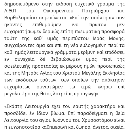
δημοσιευόμενο στην έκδοση ευχετικό γράμμα της
A.Θ.Π. του Oικουμενικού Πατριάρχου κ.κ.
Bαρθολομαίου σημειώνεται: «Επί την απάντησιν ουν
ήκοντες επιθυμούμεν ινα πρώτον μεν
ευχαριστήσωμεν θερμώς επί τη πνευματική προσφορά
ταύτη της καθ᾽ υμάς περιπύστου Ιεράς Mονής,
συγχαίροντες άμα και επί τη νέα ευλογημένη περί τα
καθ᾽ ημάς λειτουργικά γράμματα μερίμνη καὶ επιδόσει,
εν συνεχεία δέ βεβαιώσωμεν υμάς περί της
οφειλετικής προστασίας εκ μέρους ημών προσωπικώς
και της Mητρός Αγίας του Xριστού Mεγάλης Εκκλησίας
των εκδόσεων τούτων, των οποίων την απόκτησιν
ευχαρίστως συνιστώμεν τω ιερώ κλήρω επί
μεγαλυτέρα της θείας λατρείας προαγωγή».
«Εκάστη Λειτουργία έχει τον εαυτής χαρακτήρα και
προσδίδει έν ίδιον βίωμα. Επί παραδείγματι η θεία
Λειτουργία του αγίου Ιωάννου του Xρυσοστόμου είναι
η ευχρηστοτέρα καθημερινή και ζωηρά, άνετος, οικεία,