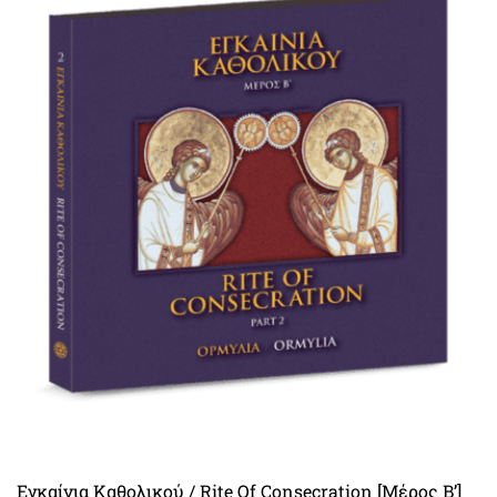
Εγκαίνια Καθολικού / Rite Of Consecration [Μέρος Β’]