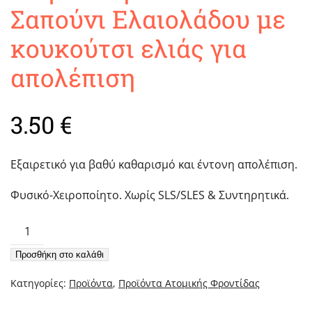
Σαπούνι Ελαιολάδου με
κουκούτσι ελιάς για
απολέπιση
3.50
€
Εξαιρετικό για βαθύ καθαρισμό και έντονη απολέπιση.
Φυσικό-Χειροποίητο. Χωρίς SLS/SLES & Συντηρητικά.
Χειροποίητο
Φυσικό
Προσθήκη στο καλάθι
Σαπούνι
Ελαιολάδου
Κατηγορίες:
Προϊόντα
,
Προϊόντα Ατομικής Φροντίδας
με
κουκούτσι