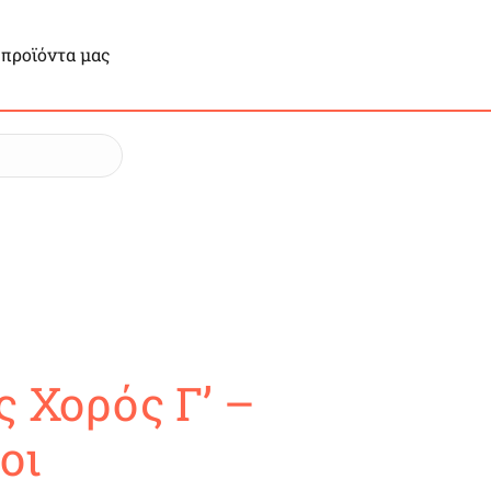
 προϊόντα μας
ς Χορός Γ’ –
οι