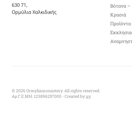
630 71,
Βότανα –
Ορμύλια Χαλκιδικής
Κρασιά
Προϊόντα
Εκκλησια
Αναμνηστ
©
2026
Ormyliamonastery. All rights reserved.
Αρ.Γ.Ε.ΜΗ: 123896257000 - Created by
uv
.