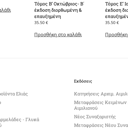
Τόμος Β’ Οκτώβριος- Β´
Τόμος Ε’ Ι
χουσα
αλάθι
ή
έκδοση διορθωμένη &
έκδοση δι
ι:
επαυξημένη
επαυξημέ
0 €.
35.50
€
35.50
€
Προσθήκη στο καλάθι
Προσθήκη 
Εκδόσεις
ροϊόντα Ελιάς
Κατηχήσεις Αρχιμ. Αιμιλ
ο
Μεταφράσεις Κειμένων 
Αιμιλιανού
Νέος Συναξαριστής
αρμελάδες - Γλυκά
ύ
Μεταφράσεις Νέου Συνα