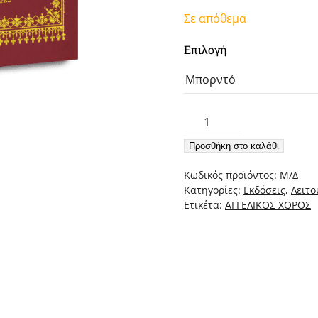
Σε απόθεμα
Επιλογή
Αγγελικός
Χορός
Προσθήκη στο καλάθι
Γ'
–
Κωδικός προϊόντος:
Μ/Δ
Πολυέλαιοι
Κατηγορίες:
Εκδόσεις
,
Λειτο
ποσότητα
Ετικέτα:
ΑΓΓΕΛΙΚΟΣ ΧΟΡΟΣ