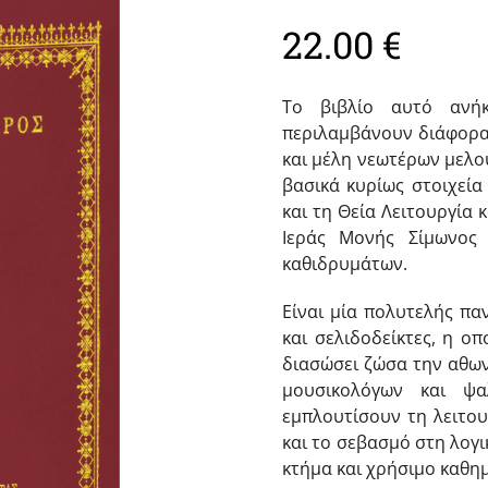
22.00
€
To βιβλίο αυτό ανή
περιλαμβάνουν διάφορα
και μέλη νεωτέρων μελου
βασικά κυρίως στοιχεία
και τη Θεία Λειτουργία
Ιεράς Mονής Σίμωνος 
καθιδρυμάτων.
Είναι μία πολυτελής πα
και σελιδοδείκτες, η ο
διασώσει ζώσα την αθω
μουσικολόγων και ψα
εμπλουτίσουν τη λειτο
και το σεβασμό στη λογικ
κτήμα και χρήσιμο καθη