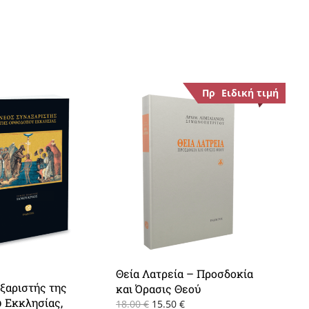
Προσφορά!
Ειδική τιμή
Θεία Λατρεία – Προσδοκία
ξαριστής της
και Όρασις Θεού
 Εκκλησίας,
Original
Η
18.00
€
15.50
€