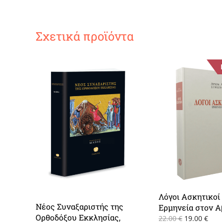
Σχετικά προϊόντα
Λόγοι Ασκητικοί
Νέος Συναξαριστής της
Ερμηνεία στον Α
Ορθοδόξου Εκκλησίας,
Original
Η
22.00
€
19.00
€