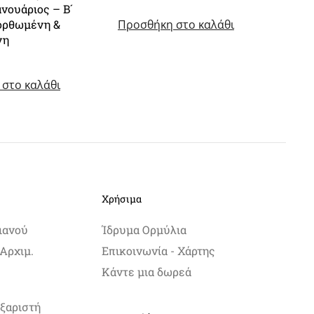
ανουάριος – Β´
price
τρέχουσα
ορθωμένη &
Προσθήκη στο καλάθι
was:
τιμή
18.00 €.
είναι:
νη
15.50 €.
στο καλάθι
Χρήσιμα
ιανού
Ίδρυμα Ορμύλια
Αρχιμ.
Επικοινωνία - Χάρτης
Κάντε μια δωρεά
ξαριστή