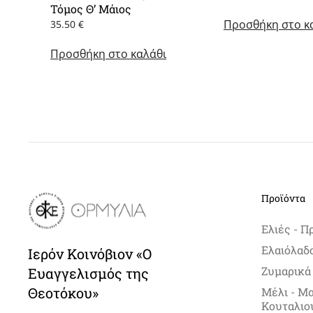
Τόμος Θ’ Μάιος
price
τρέ
Προσθήκη στο κ
was:
τιμ
35.50
€
22.00 €.
είνα
Προσθήκη στο καλάθι
19.0
Προϊόντα
Ελιές - Π
Ελαιόλαδ
Ιερόν Κοινόβιον «Ο
Ζυμαρικά
Ευαγγελισμός της
Θεοτόκου»
Μέλι - Μ
Κουταλιο