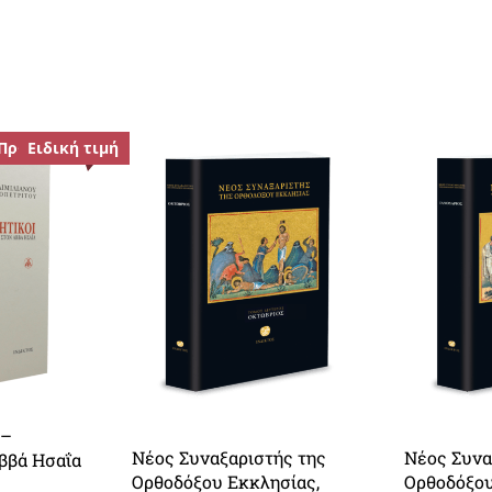
Προσφορά!
Ειδική τιμή
 –
Νέος Συναξαριστής της
Νέος Συνα
ββά Ησαΐα
Ορθοδόξου Εκκλησίας,
Ορθοδόξου