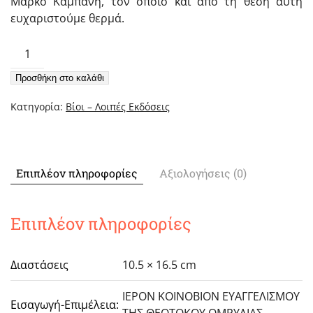
Μάρκο Καμπάνη, τον οποίο και από τη θέση αυτή
ευχαριστούμε θερμά.
Αγιορείτες
Πατέρες
Προσθήκη στο καλάθι
του
ΙΘ'
Κατηγορία:
Βίοι – Λοιπές Εκδόσεις
αιώνος
–
5
ποσότητα
Επιπλέον πληροφορίες
Αξιολογήσεις (0)
Επιπλέον πληροφορίες
Διαστάσεις
10.5 × 16.5 cm
ΙΕΡΟΝ ΚΟΙΝΟΒΙΟΝ ΕΥΑΓΓΕΛΙΣΜΟΥ
Εισαγωγή-Επιμέλεια:
ΤΗΣ ΘΕΟΤΟΚΟΥ ΟΜΡΥΛΙΑΣ