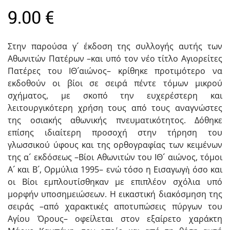
9.00
€
Στην παρούσα γ´ έκδοση της συλλογής αυτής των
Αθωνιτών Πατέρων –και υπό τον νέο τίτλο Αγιορείτες
Πατέρες του ΙΘ´αιώνος– κρίθηκε προτιμότερο να
εκδοθούν οι βίοι σε σειρά πέντε τόμων μικρού
σχήματος, με σκοπό την ευχερέστερη και
λειτουργικότερη χρήση τους από τους αναγνώστες
της οσιακής αθωνικής πνευματικότητος. Δόθηκε
επίσης ιδιαίτερη προσοχή στην τήρηση του
γλωσσικού ύφους και της ορθογραφίας των κειμένων
της α´ εκδόσεως –Βίοι Αθωνιτών του ΙΘ´ αιώνος, τόμοι
Α´ και Β´, Ορμύλια 1995– ενώ τόσο η Εισαγωγὴ όσο και
οι Βίοι εμπλουτίσθηκαν με επιπλέον σχόλια υπό
μορφήν υποσημειώσεων. Η εικαστική διακόσμηση της
σειράς –από χαρακτικές αποτυπώσεις πύργων του
Αγίου Όρους– οφείλεται στον εξαίρετο χαράκτη