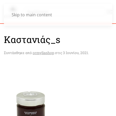
Skip to main content
Καστανιάς_s
Συντάχθηκε από
ormyliashop
στις
3 Ιουνίου, 2021
.