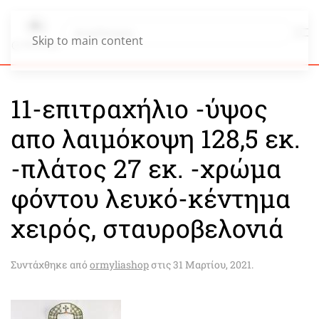
Skip to main content
11-επιτραχήλιο -ύψος
απο λαιμόκοψη 128,5 εκ.
-πλάτος 27 εκ. -χρώμα
φόντου λευκό-κέντημα
χειρός, σταυροβελονιά
Συντάχθηκε από
ormyliashop
στις
31 Μαρτίου, 2021
.