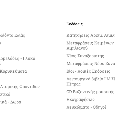
Εκδόσεις
ροϊόντα Ελιάς
Κατηχήσεις Αρχιμ. Αιμιλ
ο
Μεταφράσεις Κειμένων 
Αιμιλιανού
Νέος Συναξαριστής
αρμελάδες - Γλυκά
ύ
Μεταφράσεις Νέου Συνα
 Καρυκεύματα
Βίοι - Λοιπές Εκδόσεις
Λειτουργικά βιβλία Ι.Μ.
Πέτρας
 Ατομικής Φροντίδας
CD Βυζαντινής μουσικής
στικά
Ηχογραφήσεις
ικά - Δώρα
Λευκώματα - Οδηγοί