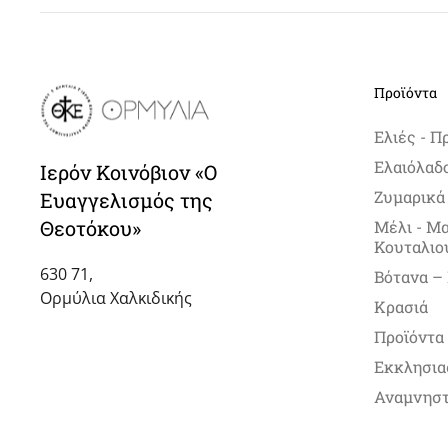
Προϊόντα
Ελιές - Π
Ελαιόλαδ
Ιερόν Κοινόβιον «Ο
Ζυμαρικά
Ευαγγελισμός της
Θεοτόκου»
Μέλι - Μ
Κουταλιο
630 71,
Βότανα –
Ορμύλια Χαλκιδικής
Κρασιά
Προϊόντα
Εκκλησια
Αναμνηστ