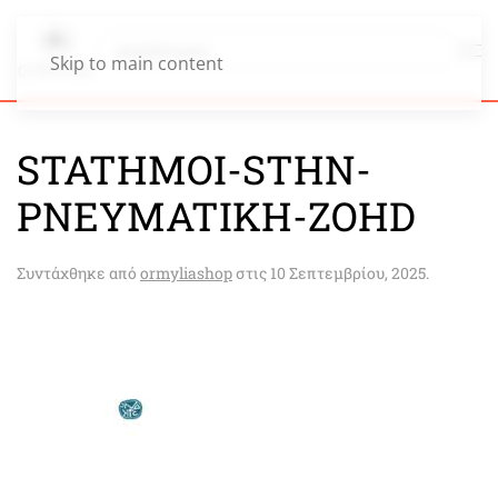
Skip to main content
STATHMOI-STHN-
PNEYMATIKH-ZOHD
Συντάχθηκε από
ormyliashop
στις
10 Σεπτεμβρίου, 2025
.