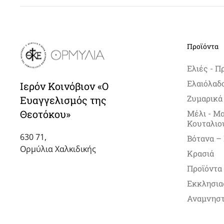
Προϊόντα
Ελιές - Π
Ελαιόλαδ
Ιερόν Κοινόβιον «Ο
Ζυμαρικά
Ευαγγελισμός της
Θεοτόκου»
Μέλι - Μ
Κουταλιο
630 71,
Βότανα –
Ορμύλια Χαλκιδικής
Κρασιά
Προϊόντα
Εκκλησια
Αναμνηστ