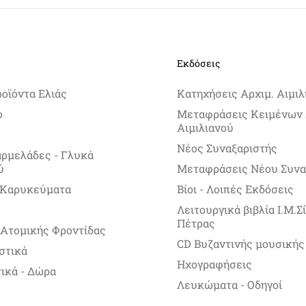
Εκδόσεις
ροϊόντα Ελιάς
Κατηχήσεις Αρχιμ. Αιμιλ
ο
Μεταφράσεις Κειμένων 
Αιμιλιανού
Νέος Συναξαριστής
αρμελάδες - Γλυκά
ύ
Μεταφράσεις Νέου Συνα
 Καρυκεύματα
Βίοι - Λοιπές Εκδόσεις
Λειτουργικά βιβλία Ι.Μ.
Πέτρας
 Ατομικής Φροντίδας
CD Βυζαντινής μουσικής
στικά
Ηχογραφήσεις
ικά - Δώρα
Λευκώματα - Οδηγοί