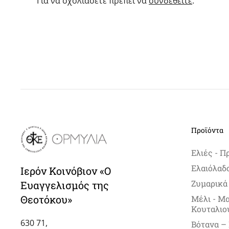
Για να σχολιάσετε πρέπει να
συνδεθείτε
.
Προϊόντα
Ελιές - Π
Ελαιόλαδ
Ιερόν Κοινόβιον «Ο
Ζυμαρικά
Ευαγγελισμός της
Θεοτόκου»
Μέλι - Μ
Κουταλιο
630 71,
Βότανα –