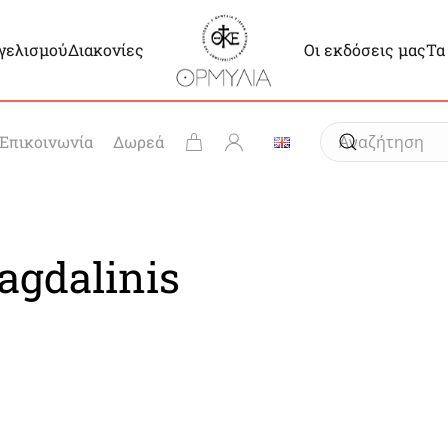
γγελισμού
Διακονίες
Οι εκδόσεις μας
Τα
Επικοινωνία
Δωρεά
agdalinis